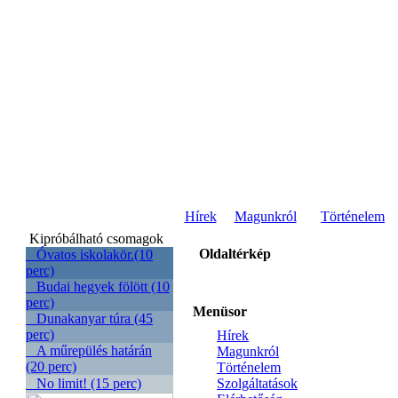
Hírek
Magunkról
Történelem
Kipróbálható csomagok
Oldaltérkép
Óvatos iskolakör.(10
perc)
Budai hegyek fölött (10
perc)
Menüsor
Dunakanyar túra (45
perc)
Hírek
A műrepülés határán
Magunkról
(20 perc)
Történelem
No limit! (15 perc)
Szolgáltatások