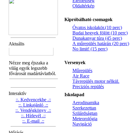
Elérhetőség
Oldaltérkép
Kipróbálható csomagok
Óvatos iskolakör.(10 perc)
Budai hegyek fölött (10 perc)
Dunakanyar túra (45 perc)
A műrepülés határán (20 perc)
Aktuális
No limit! (15 perc)
Versenyek
Műrepülés
Air Race
Távrepülés motor nélkül.
Preciziós repülés
Interaktív
Iskolapad
::. Kedvencekbe .::
Aerodinamika
::. Linkajánló .::
Szerkezettan
::. Vendégkönyv .::
Szilárdságtan
::. Hírlevél .::
Meteorológia
::. E-mail .::
Navigáció
Időjárás